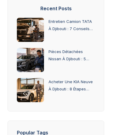
Recent Posts
Entretien Camion TATA
À Djibouti : 7 Conseils
Experts Pour Réduire
Les Pannes
Pièces Détachées
Nissan À Djibouti : 5
Points Indispensables
Chez ACRIES
Acheter Une KIA Neuve
À Djibouti : 8 Étapes
Essentielles Chez
ACRIES
Popular Tags