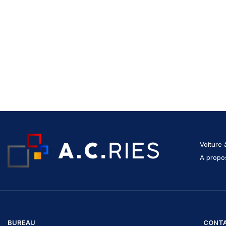
Voiture 
A propo
BUREAU
CONT