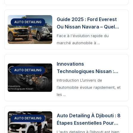
Guide 2025 : Ford Everest
AUTO DETAILING
Ou Nissan Navara – Quel
SUV Choisir À Djibouti ?
Face à l'évolution rapide du
marché automobile à ...
Innovations
Technologiques Nissan :
AUTO DETAILING
Les Dernières Avancées
Introduction L’univers de
Révolutionnant La
l’automobile évolue rapidement, et
Conduite À Djibouti
les ...
Auto Detailing À Djibouti : 8
AUTO DETAILING
Étapes Essentielles Pour
Protéger Votre Véhicule
L'auto detailing à Djibouti est bien