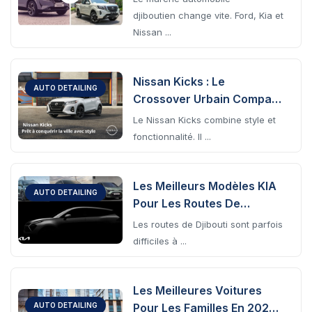
Nissan Se Préparent Pour
djiboutien change vite. Ford, Kia et
L’avenir
Nissan ...
Nissan Kicks : Le
AUTO DETAILING
Crossover Urbain Compact
Et Stylé
Le Nissan Kicks combine style et
fonctionnalité. Il ...
Les Meilleurs Modèles KIA
AUTO DETAILING
Pour Les Routes De
Djibouti
Les routes de Djibouti sont parfois
difficiles à ...
Les Meilleures Voitures
Pour Les Familles En 2026
AUTO DETAILING