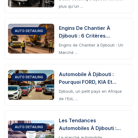
plus qu'un ...
Engins De Chantier À
AUTO DETAILING
Djibouti : 6 Critères
Essentiels Pour Bien
Engins de Chantier à Djibouti : Un
Choisir Chez ACRIES
Marché ...
Automobile À Djibouti :
AUTO DETAILING
Pourquoi FORD, KIA Et
NISSAN Dominent Le
Djibouti, un petit pays en Afrique
Marché En 2026
de l'Est, ...
Les Tendances
Automobiles À Djibouti :
AUTO DETAILING
Comment Ford, Kia, Et
Le marché automobile