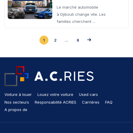
À Djibouti
Le marché automobile
à Djibouti change vite. Les
familles cherchent ...
1
2
…
8
Voiture à louer
Louez votre voiture
Used cars
Nos secteurs
Responsabilité ACRIES
Carrières
FAQ
A propos de