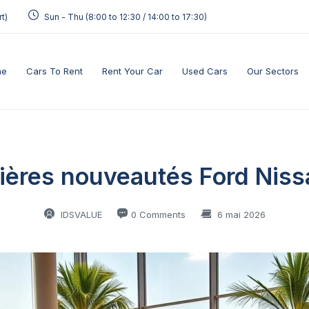
t)
Sun - Thu (8:00 to 12:30 / 14:00 to 17:30)
me
Cars To Rent
Rent Your Car
Used Cars
Our Sectors
ières nouveautés Ford Nissan
IDSVALUE
0 Comments
6 mai 2026