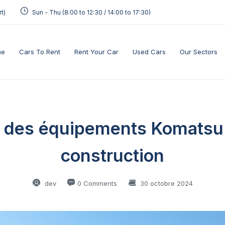
t)
Sun - Thu (8:00 to 12:30 / 14:00 to 17:30)
me
Cars To Rent
Rent Your Car
Used Cars
Our Sectors
e des équipements Komatsu D
construction
dev
0 Comments
30 octobre 2024