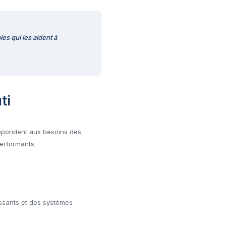
les qui les aident à
ti
répondent aux besoins des
performants.
issants et des systèmes
.