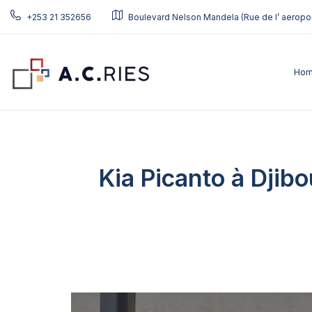
+253 21 352656
Boulevard Nelson Mandela (Rue de l’ aeropor
Ho
Kia Picanto à Djib