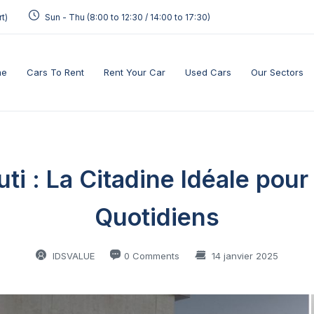
t)
Sun - Thu (8:00 to 12:30 / 14:00 to 17:30)
me
Cars To Rent
Rent Your Car
Used Cars
Our Sectors
outi : La Citadine Idéale po
Quotidiens
IDSVALUE
0 Comments
14 janvier 2025