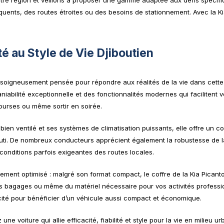
re région et veillons à proposer une gamme adaptée aux défis spécifiqu
uents, des routes étroites ou des besoins de stationnement. Avec la Kia
é au Style de Vie Djiboutien
soigneusement pensée pour répondre aux réalités de la vie dans cette v
niabilité exceptionnelle et des fonctionnalités modernes qui facilitent
 courses ou même sortir en soirée.
bien ventilé et ses systèmes de climatisation puissants, elle offre un c
outi. De nombreux conducteurs apprécient également la robustesse de la
 conditions parfois exigeantes des routes locales.
ment optimisé : malgré son format compact, le coffre de la Kia Picant
os bagages ou même du matériel nécessaire pour vos activités professi
ticité pour bénéficier d’un véhicule aussi compact et économique.
ne voiture qui allie efficacité, fiabilité et style pour la vie en milieu ur