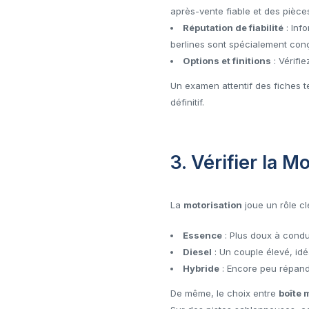
après-vente fiable et des pièc
Réputation de fiabilité
: Inf
berlines sont spécialement conçu
Options et finitions
: Vérifie
Un examen attentif des fiches t
définitif.
3. Vérifier la M
La
motorisation
joue un rôle cl
Essence
: Plus doux à condu
Diesel
: Un couple élevé, id
Hybride
: Encore peu répand
De même, le choix entre
boîte 