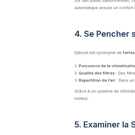
Sur des pistes sablonneuses, cer
automatique assure un confort 
4. Se Pencher su
Djibouti est synonyme de
forte
Puissance de la climatisati
Qualité des filtres
: Des filtr
Répartition de l’air
: Dans un 
Grâce à un système de refroidis
moteur.
5. Examiner la 