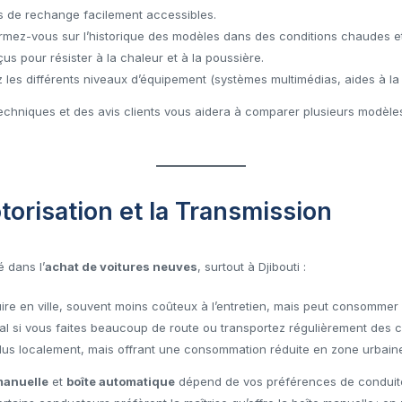
es de rechange facilement accessibles.
ormez-vous sur l’historique des modèles dans des conditions chaudes e
s pour résister à la chaleur et à la poussière.
z les différents niveaux d’équipement (systèmes multimédias, aides à la c
echniques et des avis clients vous aidera à comparer plusieurs modèles
otorisation et la Transmission
é dans l’
achat de voitures neuves
, surtout à Djibouti :
ire en ville, souvent moins coûteux à l’entretien, mais peut consommer
éal si vous faites beaucoup de route ou transportez régulièrement des 
us localement, mais offrant une consommation réduite en zone urbain
manuelle
et
boîte automatique
dépend de vos préférences de conduite