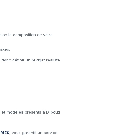
elon la composition de votre
taxes.
t donc définir un budget réaliste
s
et
modèles
présents à Djibouti
RIES
, vous garantit un service