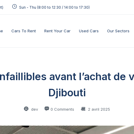
t)
Sun - Thu (8:00 to 12:30 / 14:00 to 17:30)
me
Cars To Rent
Rent Your Car
Used Cars
Our Sectors
infaillibles avant l’achat de
Djibouti
dev
0 Comments
2 avril 2025