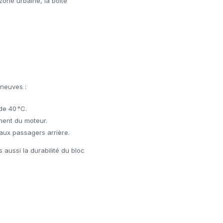
zone urbaine, la boîte
 neuves :
de 40 °C.
ement du moteur.
aux passagers arrière.
aussi la durabilité du bloc