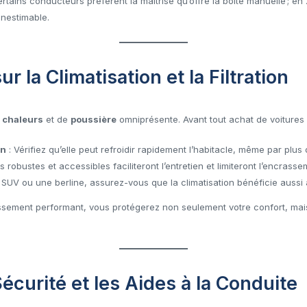
tains conducteurs préfèrent la maîtrise qu’offre la boîte manuelle ; en 
inestimable.
r la Climatisation et la Filtration
s chaleurs
et de
poussière
omniprésente. Avant tout achat de voitures
on
: Vérifiez qu’elle peut refroidir rapidement l’habitacle, même par plus 
es robustes et accessibles faciliteront l’entretien et limiteront l’encrass
SUV ou une berline, assurez-vous que la climatisation bénéficie aussi 
sement performant, vous protégerez non seulement votre confort, mais 
Sécurité et les Aides à la Conduite